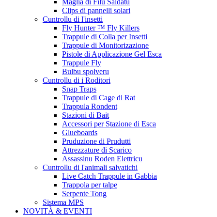
Maglia di Filu Saldatu
Clips di pannelli solari
Cuntrollu di l'insetti
Fly Hunter ™ Fly Killers
Trappule di Colla per Insetti
Trappule di Monitorizazione
Pistole di Applicazione Gel Esca
Trappule Fly
Bulbu spolveru
Cuntrollu di i Roditori
Snap Traps
Trappule di Cage di Rat
Trappula Rondent
Stazioni di Bait
Accessori per Stazione di Esca
Glueboards
Pruduzione di Prudutti
Attrezzature di Scarico
Assassinu Roden Elettricu
Cuntrollu di l'animali salvatichi
Live Catch Trappule in Gabbia
Trappola per talpe
Serpente Tong
Sistema MPS
NOVITÀ & EVENTI