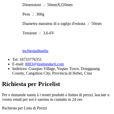
Dimensioni ： 50mmX220mm
Pesu ： 300g
Diametru massimu di u raghju d'entrata ： 50mm
Tensione ： 3,6-6V
inchiesta
ditagliu
Tel:
18733776351
E-mail:
jl003@jinglongkeji.com
Indirizzu:
Guoqiao Village, Yuqiao Town, Dongguang
County, Cangzhou City, Provincia di Hebei, Cina
Richiesta per Pricelist
Per e dumande nantu à i nostri prudutti o listinu di prezzi, lasciate u
vostru email per noi è saremu in cuntattu in 24 ore.
Richiesta per Lista di Prezzi