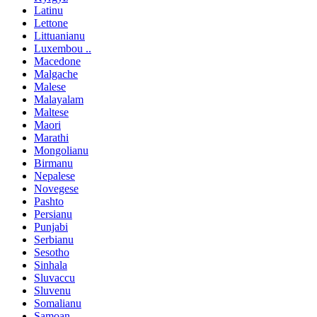
Latinu
Lettone
Littuanianu
Luxembou ..
Macedone
Malgache
Malese
Malayalam
Maltese
Maori
Marathi
Mongolianu
Birmanu
Nepalese
Novegese
Pashto
Persianu
Punjabi
Serbianu
Sesotho
Sinhala
Sluvaccu
Sluvenu
Somalianu
Samoan