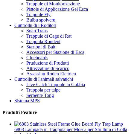
Trappule di Monitorizazione
Pistole di Applicazione Gel Esca
Trappule Fly
Bulbu spolveru
Cuntrollu di i Roditori
Snap Traps
Trappule di Cage di Rat
Trappula Rondent
Stazioni di Bait
Accessori per Stazione di Esca
Glueboards
Pruduzione di Prudutti
Attrezzature di Scarico
Assassinu Roden Elettricu
Cuntrollu di l'animali salvatichi
Live Catch Trappule in Gabbia
Trappola per talpe
Serpente Tong
Sistema MPS
Prudutti Feature
6803 Lampada in Trappula per Mosca per Struttura di Colla