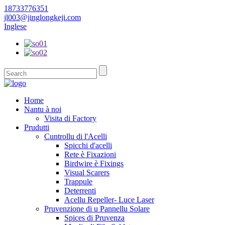
18733776351
jl003@jinglongkeji.com
Inglese
Home
Nantu à noi
Visita di Factory
Prudutti
Cuntrollu di l'Acelli
Spicchi d'acelli
Rete è Fixazioni
Birdwire è Fixings
Visual Scarers
Trappule
Deterrenti
Acellu Repeller- Luce Laser
Pruvenzione di u Pannellu Solare
Spices di Pruvenza