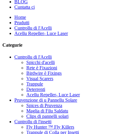
BLOG
Cuntatta ci
Home
Prudutti
Cuntrollu di l'Acelli
Acellu Repeller- Luce Laser
Categurie
Cuntrollu di l'Acelli
Spicchi d'acelli
Rete è Fixazioni
Birdwire è Fixings
Visual Scarers
Trappule
Deterrenti
Acellu Repeller- Luce Laser
Pruvenzione di u Pannellu Solare
Spices di Pruvenza
Maglia di Filu Saldatu
Clips di pannelli solari
Cuntrollu di l'insetti
Fly Hunter ™ Fly Killers
Trappule di Colla per Insetti