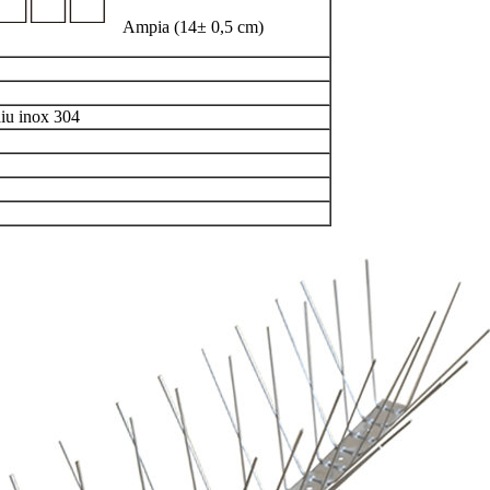
Ampia
(
14
± 0,5 cm
)
aiu inox 304