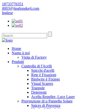
18733776351
jl003@jinglongkeji.com
Inglese
Home
Nantu à noi
Visita di Factory
Prudutti
Cuntrollu di l'Acelli
Spicchi d'acelli
Rete è Fixazioni
Birdwire è Fixings
Visual Scarers
Trappule
Deterrenti
Acellu Repeller- Luce Laser
Pruvenzione di u Pannellu Solare
Spices di Pruvenza