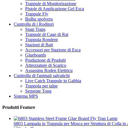
Trappule di Monitorizazione
Pistole di Applicazione Gel Esca
Trappule Fly
Bulbu spolveru
Cuntrollu di i Roditori
Snap Traps
Trappule di Cage di Rat
Trappula Rondent
Stazioni di Bait
Accessori per Stazione di Esca
Glueboards
Pruduzione di Prudutti
Attrezzature di Scarico
Assassinu Roden Elettricu
Cuntrollu di l'animali salvatichi
Live Catch Trappule in Gabbia
Trappola per talpe
Serpente Tong
Sistema MPS
Prudutti Feature
6803 Lampada in Trappula per Mosca per Struttura di Colla in 