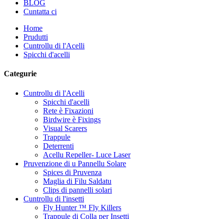
BLOG
Cuntatta ci
Home
Prudutti
Cuntrollu di l'Acelli
Spicchi d'acelli
Categurie
Cuntrollu di l'Acelli
Spicchi d'acelli
Rete è Fixazioni
Birdwire è Fixings
Visual Scarers
Trappule
Deterrenti
Acellu Repeller- Luce Laser
Pruvenzione di u Pannellu Solare
Spices di Pruvenza
Maglia di Filu Saldatu
Clips di pannelli solari
Cuntrollu di l'insetti
Fly Hunter ™ Fly Killers
Trappule di Colla per Insetti