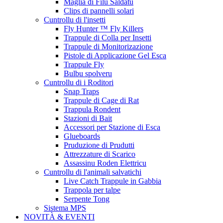
Maglia di Filu Saldatu
Clips di pannelli solari
Cuntrollu di l'insetti
Fly Hunter ™ Fly Killers
Trappule di Colla per Insetti
Trappule di Monitorizazione
Pistole di Applicazione Gel Esca
Trappule Fly
Bulbu spolveru
Cuntrollu di i Roditori
Snap Traps
Trappule di Cage di Rat
Trappula Rondent
Stazioni di Bait
Accessori per Stazione di Esca
Glueboards
Pruduzione di Prudutti
Attrezzature di Scarico
Assassinu Roden Elettricu
Cuntrollu di l'animali salvatichi
Live Catch Trappule in Gabbia
Trappola per talpe
Serpente Tong
Sistema MPS
NOVITÀ & EVENTI