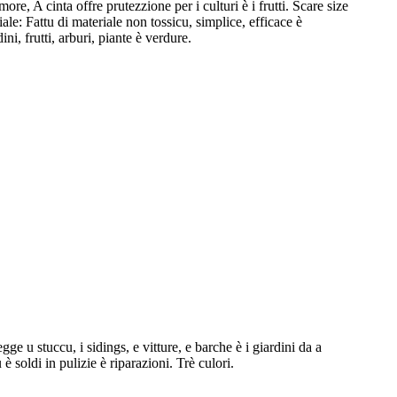
re, A cinta offre prutezzione per i culturi è i frutti. Scare size
ale: Fattu di materiale non tossicu, simplice, efficace è
ini, frutti, arburi, piante è verdure.
tegge u stuccu, i sidings, e vitture, e barche è i giardini da a
è soldi in pulizie è riparazioni. Trè culori.