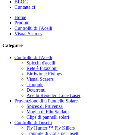
BLOG
Cuntatta ci
Home
Prudutti
Cuntrollu di l'Acelli
Visual Scarers
Categurie
Cuntrollu di l'Acelli
Spicchi d'acelli
Rete è Fixazioni
Birdwire è Fixings
Visual Scarers
Trappule
Deterrenti
Acellu Repeller- Luce Laser
Pruvenzione di u Pannellu Solare
Spices di Pruvenza
Maglia di Filu Saldatu
Clips di pannelli solari
Cuntrollu di l'insetti
Fly Hunter ™ Fly Killers
Trappule di Colla per Insetti