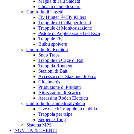
Maglia di Filu Saldatu
Clips di pannelli solari
Cuntrollu di l'insetti
Fly Hunter ™ Fly Killers
Trappule di Colla per Insetti
Trappule di Monitorizazione
Pistole di Applicazione Gel Esca
Trappule Fly
Bulbu spolveru
Cuntrollu di i Roditori
Snap Traps
Trappule di Cage di Rat
Trappula Rondent
Stazioni di Bait
Accessori per Stazione di Esca
Glueboards
Pruduzione di Prudutti
Attrezzature di Scarico
Assassinu Roden Elettricu
Cuntrollu di l'animali salvatichi
Live Catch Trappule in Gabbia
Trappola per talpe
Serpente Tong
Sistema MPS
NOVITÀ & EVENTI