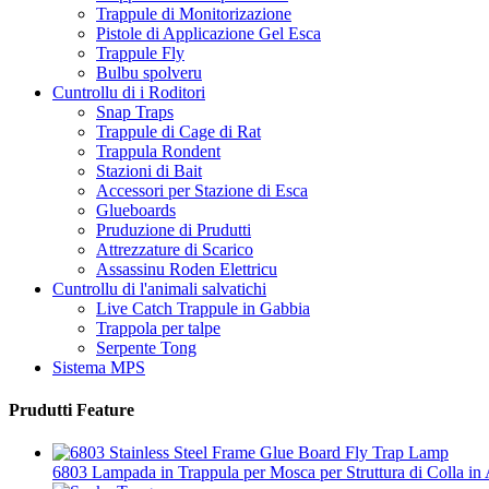
Trappule di Monitorizazione
Pistole di Applicazione Gel Esca
Trappule Fly
Bulbu spolveru
Cuntrollu di i Roditori
Snap Traps
Trappule di Cage di Rat
Trappula Rondent
Stazioni di Bait
Accessori per Stazione di Esca
Glueboards
Pruduzione di Prudutti
Attrezzature di Scarico
Assassinu Roden Elettricu
Cuntrollu di l'animali salvatichi
Live Catch Trappule in Gabbia
Trappola per talpe
Serpente Tong
Sistema MPS
Prudutti Feature
6803 Lampada in Trappula per Mosca per Struttura di Colla in 