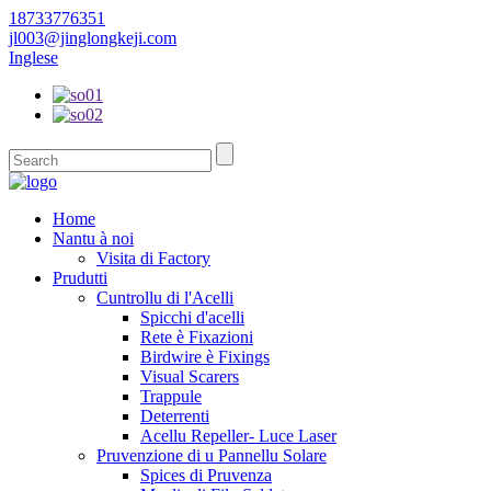
18733776351
jl003@jinglongkeji.com
Inglese
Home
Nantu à noi
Visita di Factory
Prudutti
Cuntrollu di l'Acelli
Spicchi d'acelli
Rete è Fixazioni
Birdwire è Fixings
Visual Scarers
Trappule
Deterrenti
Acellu Repeller- Luce Laser
Pruvenzione di u Pannellu Solare
Spices di Pruvenza