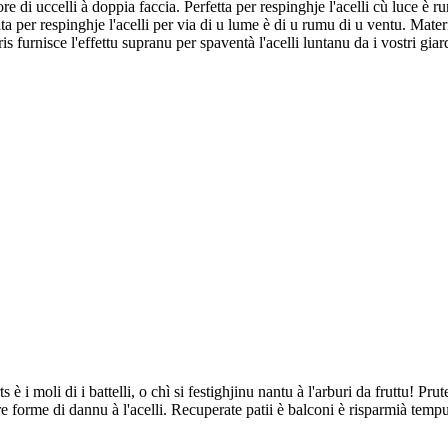
di uccelli à doppia faccia. Perfetta per respinghje l'acelli cù luce è rumo
a per respinghje l'acelli per via di u lume è di u rumu di u ventu. Materi
is furnisce l'effettu supranu per spaventà l'acelli luntanu da i vostri giard
s è i moli di i battelli, o chì si festighjinu nantu à l'arburi da fruttu! Pru
tre forme di dannu à l'acelli. Recuperate patii è balconi è risparmià tempu 