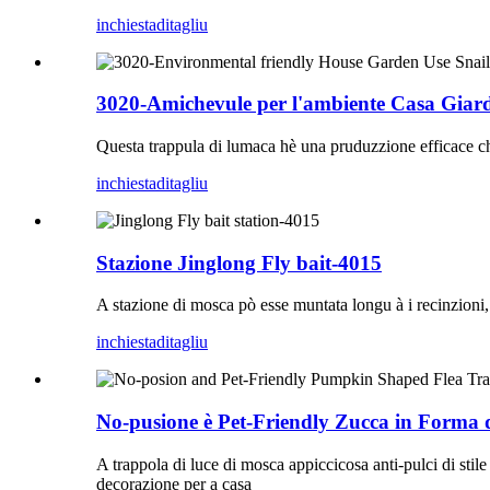
inchiesta
ditagliu
3020-Amichevule per l'ambiente Casa Gia
Questa trappula di lumaca hè una pruduzzione efficace ch
inchiesta
ditagliu
Stazione Jinglong Fly bait-4015
A stazione di mosca pò esse muntata longu à i recinzioni, 
inchiesta
ditagliu
No-pusione è Pet-Friendly Zucca in Forma d
A trappola di luce di mosca appiccicosa anti-pulci di stile 
decorazione per a casa