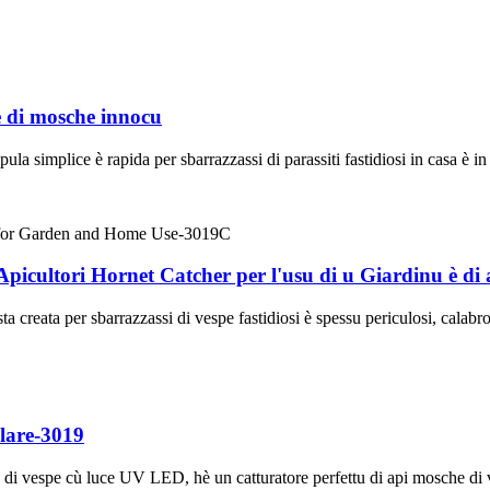
 di mosche innocu
la simplice è rapida per sbarrazzassi di parassiti fastidiosi in casa è in
Apicultori Hornet Catcher per l'usu di u Giardinu è d
a creata per sbarrazzassi di vespe fastidiosi è spessu periculosi, calabron
lare-3019
a di vespe cù luce UV LED, hè un catturatore perfettu di api mosche di v