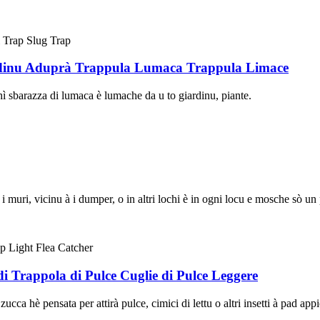
rdinu Aduprà Trappula Lumaca Trappula Limace
ì sbarazza di lumaca è lumache da u to giardinu, piante.
i muri, vicinu à i dumper, o in altri lochi è in ogni locu e mosche sò u
i Trappola di Pulce Cuglie di Pulce Leggere
zucca hè pensata per attirà pulce, cimici di lettu o altri insetti à pad a