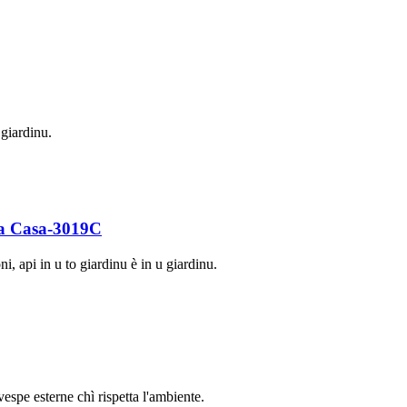
 giardinu.
i a Casa-3019C
i, api in u to giardinu è in u giardinu.
espe esterne chì rispetta l'ambiente.