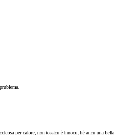
n prublema.
ppiccicosa per calore, non tossicu è innocu, hè ancu una bella