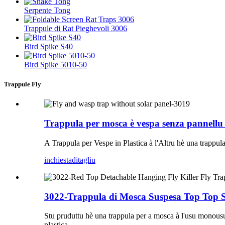
Serpente Tong
Trappule di Rat Pieghevoli 3006
Bird Spike S40
Bird Spike 5010-50
Trappule Fly
Trappula per mosca è vespa senza pannellu
A Trappula per Vespe in Plastica à l'Altru hè una trappula 
inchiesta
ditagliu
3022-Trappula di Mosca Suspesa Top Top S
Stu pruduttu hè una trappula per a mosca à l'usu monousu n
plastica.