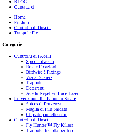
BLOG
Cuntatta ci
Home
Prudutti
Cuntrollu di l'insetti
Trappule Fly
Categurie
Cuntrollu di l'Acelli
Spicchi d'acelli
Rete è Fixazioni
Birdwire è Fixings
Visual Scarers
Trappule
Deterrenti
Acellu Repeller- Luce Laser
Pruvenzione di u Pannellu Solare
Spices di Pruvenza
Maglia di Filu Saldatu
Clips di pannelli solari
Cuntrollu di l'insetti
Fly Hunter ™ Fly Killers
Trappule di Colla per Insetti