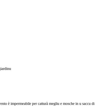
giardinu
tivento è impermeabile per catturà megliu e mosche in u saccu di