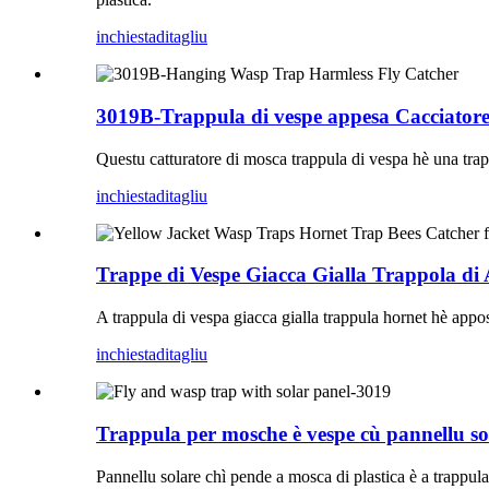
inchiesta
ditagliu
3019B-Trappula di vespe appesa Cacciatore
Questu catturatore di mosca trappula di vespa hè una trappu
inchiesta
ditagliu
Trappe di Vespe Giacca Gialla Trappola di 
A trappula di vespa giacca gialla trappula hornet hè appost
inchiesta
ditagliu
Trappula per mosche è vespe cù pannellu so
Pannellu solare chì pende a mosca di plastica è a trappul