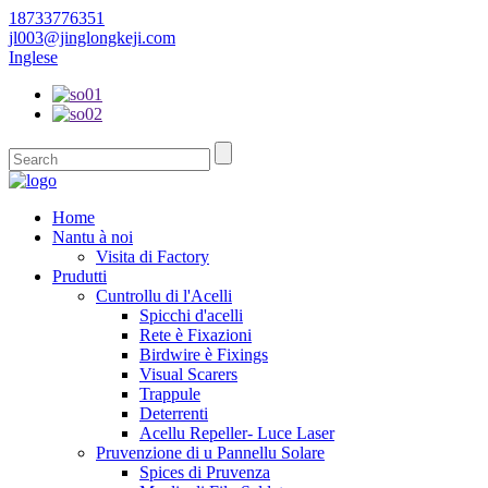
18733776351
jl003@jinglongkeji.com
Inglese
Home
Nantu à noi
Visita di Factory
Prudutti
Cuntrollu di l'Acelli
Spicchi d'acelli
Rete è Fixazioni
Birdwire è Fixings
Visual Scarers
Trappule
Deterrenti
Acellu Repeller- Luce Laser
Pruvenzione di u Pannellu Solare
Spices di Pruvenza