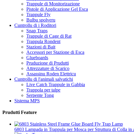
Trappule di Monitorizazione
Pistole di Applicazione Gel Esca
Trappule Fly
Bulbu spolveru
Cuntrollu di i Roditori
Snap Traps
Trappule di Cage di Rat
Trappula Rondent
Stazioni di Bait
Accessori per Stazione di Esca
Glueboards
Pruduzione di Prudutti
Attrezzature di Scarico
Assassinu Roden Elettricu
Cuntrollu di l'animali salvatichi
Live Catch Trappule in Gabbia
Trappola per talpe
Serpente Tong
Sistema MPS
Prudutti Feature
6803 Lampada in Trappula per Mosca per Struttura di Colla in 