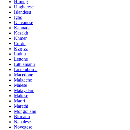
Hmong
Ungherese
Islandesu
Igbo
Giavanese
Kannada
Kazakh
Khmer
Curdu
Kyrgyz
Latinu
Lettone
Littuanianu
Luxembou ..
Macedone
Malgache
Malese
Malayalam
Maltese
Maori
Marathi
Mongolianu
Birmanu
Nepalese
Novegese