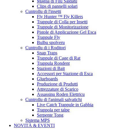
Maglia di Filu Saldatu
Clips di pannelli solari
Cuntrollu di l'insetti
Fly Hunter ™ Fly Killers
Trappule di Colla per Insetti
Trappule di Monitorizazione
Pistole di Applicazione Gel Esca
Trappule Fly
Bulbu spolveru
Cuntrollu di i Roditori
Snap Traps
Trappule di Cage di Rat
Trappula Rondent
Stazioni di Bait
Accessori per Stazione di Esca
Glueboards
Pruduzione di Prudutti
Attrezzature di Scarico
Assassinu Roden Elettricu
Cuntrollu di l'animali salvatichi
Live Catch Trappule in Gabbia
Trappola per talpe
Serpente Tong
Sistema MPS
NOVITÀ & EVENTI