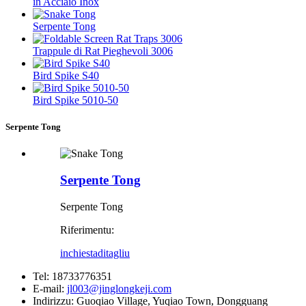
in Acciaio Inox
Serpente Tong
Trappule di Rat Pieghevoli 3006
Bird Spike S40
Bird Spike 5010-50
Serpente Tong
Serpente Tong
Serpente Tong
Riferimentu:
inchiesta
ditagliu
Tel:
18733776351
E-mail:
jl003@jinglongkeji.com
Indirizzu:
Guoqiao Village, Yuqiao Town, Dongguang