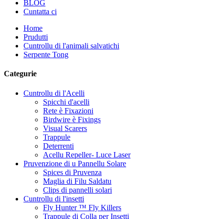
BLOG
Cuntatta ci
Home
Prudutti
Cuntrollu di l'animali salvatichi
Serpente Tong
Categurie
Cuntrollu di l'Acelli
Spicchi d'acelli
Rete è Fixazioni
Birdwire è Fixings
Visual Scarers
Trappule
Deterrenti
Acellu Repeller- Luce Laser
Pruvenzione di u Pannellu Solare
Spices di Pruvenza
Maglia di Filu Saldatu
Clips di pannelli solari
Cuntrollu di l'insetti
Fly Hunter ™ Fly Killers
Trappule di Colla per Insetti