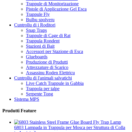
Trappule di Monitorizazione
Pistole di Applicazione Gel Esca
Trappule Fly
Bulbu spolveru
Cuntrollu di i Roditori
Snap Traps
Trappule di Cage di Rat
Trappula Rondent
Stazioni di Bait
Accessori per Stazione di Esca
Glueboards
Pruduzione di Prudutti
Attrezzature di Scarico
Assassinu Roden Elettricu
Cuntrollu di l'animali salvatichi
Live Catch Trappule in Gabbia
Trappola per talpe
Serpente Tong
Sistema MPS
Prudutti Feature
6803 Lampada in Trappula per Mosca per Struttura di Colla