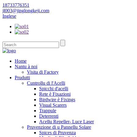
18733776351
jl003@jinglongkeji.com
Inglese
Home
Nantu à noi
Visita di Factory
Prudutti
Cuntrollu di l'Acelli
Spicchi d'acelli
Rete è Fixazioni
Birdwire è Fixings
Visual Scarers
Trappule
Deterrenti
Acellu Repeller- Luce Laser
Pruvenzione di u Pannellu Solare
Spices di Pruvenza