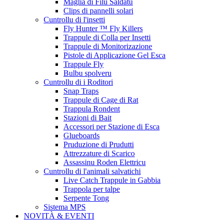
Maglia di Filu Saldatu
Clips di pannelli solari
Cuntrollu di l'insetti
Fly Hunter ™ Fly Killers
Trappule di Colla per Insetti
Trappule di Monitorizazione
Pistole di Applicazione Gel Esca
Trappule Fly
Bulbu spolveru
Cuntrollu di i Roditori
Snap Traps
Trappule di Cage di Rat
Trappula Rondent
Stazioni di Bait
Accessori per Stazione di Esca
Glueboards
Pruduzione di Prudutti
Attrezzature di Scarico
Assassinu Roden Elettricu
Cuntrollu di l'animali salvatichi
Live Catch Trappule in Gabbia
Trappola per talpe
Serpente Tong
Sistema MPS
NOVITÀ & EVENTI