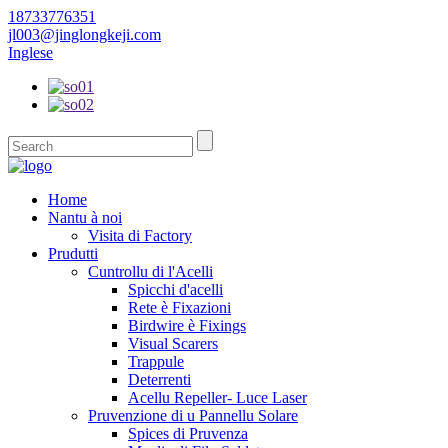
18733776351
jl003@jinglongkeji.com
Inglese
Home
Nantu à noi
Visita di Factory
Prudutti
Cuntrollu di l'Acelli
Spicchi d'acelli
Rete è Fixazioni
Birdwire è Fixings
Visual Scarers
Trappule
Deterrenti
Acellu Repeller- Luce Laser
Pruvenzione di u Pannellu Solare
Spices di Pruvenza