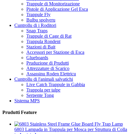
Trappule di Monitorizazione
Pistole di Applicazione Gel Esca
Trappule Fly
Bulbu spolveru
Cuntrollu di i Roditori
Snap Traps
Trappule di Cage di Rat
Trappula Rondent
Stazioni di Bait
Accessori per Stazione di Esca
Glueboards
Pruduzione di Prudutti
Attrezzature di Scarico
Assassinu Roden Elettricu
Cuntrollu di l'animali salvatichi
Live Catch Trappule in Gabbia
Trappola per talpe
Serpente Tong
Sistema MPS
Prudutti Feature
6803 Lampada in Trappula per Mosca per Struttura di Colla