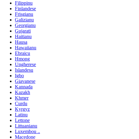
Filippinu
Finlandese
Frisgianu
Galizianu
Georgianu
Gujarati
Haitianu
Hausa
Hawaiianu
Ebraicu
Hmong
Ungherese
Islandesu
Igbo
Giavanese
Kannada
Kazakh
Khmer
Curdu
Kyrgyz
Latinu
Lettone
Littuanianu
Luxembou ..
Macedone