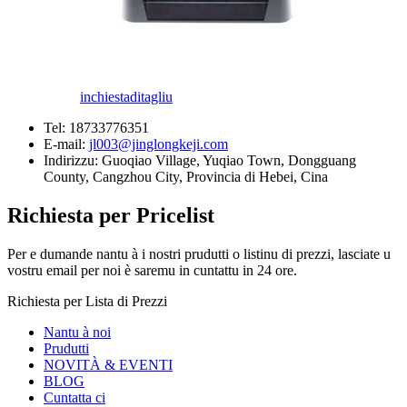
inchiesta
ditagliu
Tel:
18733776351
E-mail:
jl003@jinglongkeji.com
Indirizzu:
Guoqiao Village, Yuqiao Town, Dongguang
County, Cangzhou City, Provincia di Hebei, Cina
Richiesta per Pricelist
Per e dumande nantu à i nostri prudutti o listinu di prezzi, lasciate u
vostru email per noi è saremu in cuntattu in 24 ore.
Richiesta per Lista di Prezzi
Nantu à noi
Prudutti
NOVITÀ & EVENTI
BLOG
Cuntatta ci