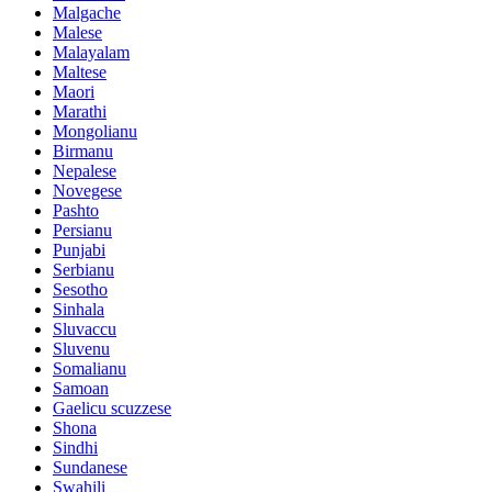
Malgache
Malese
Malayalam
Maltese
Maori
Marathi
Mongolianu
Birmanu
Nepalese
Novegese
Pashto
Persianu
Punjabi
Serbianu
Sesotho
Sinhala
Sluvaccu
Sluvenu
Somalianu
Samoan
Gaelicu scuzzese
Shona
Sindhi
Sundanese
Swahili