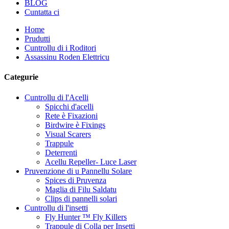
BLOG
Cuntatta ci
Home
Prudutti
Cuntrollu di i Roditori
Assassinu Roden Elettricu
Categurie
Cuntrollu di l'Acelli
Spicchi d'acelli
Rete è Fixazioni
Birdwire è Fixings
Visual Scarers
Trappule
Deterrenti
Acellu Repeller- Luce Laser
Pruvenzione di u Pannellu Solare
Spices di Pruvenza
Maglia di Filu Saldatu
Clips di pannelli solari
Cuntrollu di l'insetti
Fly Hunter ™ Fly Killers
Trappule di Colla per Insetti