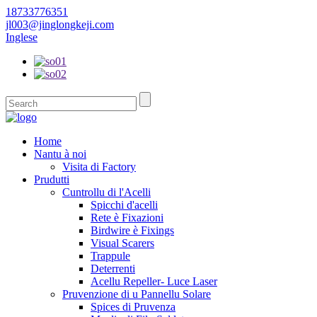
18733776351
jl003@jinglongkeji.com
Inglese
Home
Nantu à noi
Visita di Factory
Prudutti
Cuntrollu di l'Acelli
Spicchi d'acelli
Rete è Fixazioni
Birdwire è Fixings
Visual Scarers
Trappule
Deterrenti
Acellu Repeller- Luce Laser
Pruvenzione di u Pannellu Solare
Spices di Pruvenza