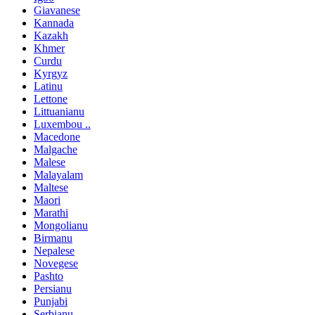
Giavanese
Kannada
Kazakh
Khmer
Curdu
Kyrgyz
Latinu
Lettone
Littuanianu
Luxembou ..
Macedone
Malgache
Malese
Malayalam
Maltese
Maori
Marathi
Mongolianu
Birmanu
Nepalese
Novegese
Pashto
Persianu
Punjabi
Serbianu