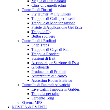
Maglia di Filu Saldatu
Clips di pannelli solari
Cuntrollu di l'insetti
Fly Hunter ™ Fly Killers
Trappule di Colla per Insetti
Trappule di Monitorizazione
Pistole di Applicazione Gel Esca
Trappule Fly
Bulbu spolveru
Cuntrollu di i Roditori
Snap Traps
Trappule di Cage di Rat
Trappula Rondent
Stazioni di Bait
Accessori per Stazione di Esca
Glueboards
Pruduzione di Prudutti
Attrezzature di Scarico
Assassinu Roden Elettricu
Cuntrollu di l'animali salvatichi
Live Catch Trappule in Gabbia
Trappola per talpe
Serpente Tong
Sistema MPS
NOVITÀ & EVENTI