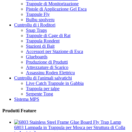
Trappule di Monitorizazione
Pistole di Applicazione Gel Esca
Trappule Fly
Bulbu spolveru
Cuntrollu di i Roditori
Snap Traps
Trappule di Cage di Rat
Trappula Rondent
Stazioni di Bait
Accessori per Stazione di Esca
Glueboards
Pruduzione di Prudutti
Attrezzature di Scarico
Assassinu Roden Elettricu
Cuntrollu di l'animali salvatichi
Live Catch Trappule in Gabbia
Trappola per talpe
Serpente Tong
Sistema MPS
Prudutti Feature
6803 Lampada in Trappula per Mosca per Struttura di Colla