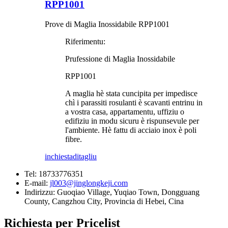
RPP1001
Prove di Maglia Inossidabile RPP1001
Riferimentu:
Prufessione di Maglia Inossidabile
RPP1001
A maglia hè stata cuncipita per impedisce
chì i parassiti rosulanti è scavanti entrinu in
a vostra casa, appartamentu, uffiziu o
edifiziu in modu sicuru è rispunsevule per
l'ambiente. Hè fattu di acciaio inox è poli
fibre.
inchiesta
ditagliu
Tel:
18733776351
E-mail:
jl003@jinglongkeji.com
Indirizzu:
Guoqiao Village, Yuqiao Town, Dongguang
County, Cangzhou City, Provincia di Hebei, Cina
Richiesta per Pricelist