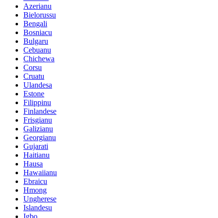
Azerianu
Bielorussu
Bengali
Bosniacu
Bulgaru
Cebuanu
Chichewa
Corsu
Cruatu
Ulandesa
Estone
Filippinu
Finlandese
Frisgianu
Galizianu
Georgianu
Gujarati
Haitianu
Hausa
Hawaiianu
Ebraicu
Hmong
Ungherese
Islandesu
Igbo