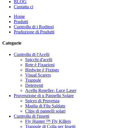
BLOG
Cuntatta ci
Home
Prudutti
Cuntrollu di i Roditori
Pruduzione di Prudutti
Categurie
Cuntrollu di l'Acelli
Spicchi d'acelli
Rete è Fixazioni
Birdwire è Fixings
Visual Scarers
Trappule
Deterrenti
Acellu Repeller- Luce Laser
Pruvenzione di u Pannellu Solare
Spices di Pruvenza
Maglia di Filu Saldatu
Clips di pannelli solari
Cuntrollu di l'insetti
Fly Hunter ™ Fly Killers
Trappule di Colla per Insetti