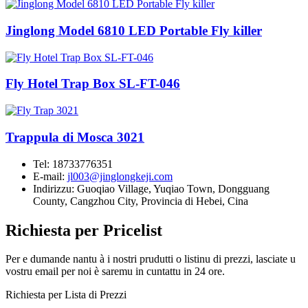
Jinglong Model 6810 LED Portable Fly killer
Fly Hotel Trap Box SL-FT-046
Trappula di Mosca 3021
Tel:
18733776351
E-mail:
jl003@jinglongkeji.com
Indirizzu:
Guoqiao Village, Yuqiao Town, Dongguang
County, Cangzhou City, Provincia di Hebei, Cina
Richiesta per Pricelist
Per e dumande nantu à i nostri prudutti o listinu di prezzi, lasciate u
vostru email per noi è saremu in cuntattu in 24 ore.
Richiesta per Lista di Prezzi