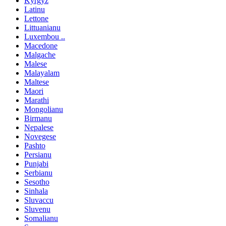
Kyrgyz
Latinu
Lettone
Littuanianu
Luxembou ..
Macedone
Malgache
Malese
Malayalam
Maltese
Maori
Marathi
Mongolianu
Birmanu
Nepalese
Novegese
Pashto
Persianu
Punjabi
Serbianu
Sesotho
Sinhala
Sluvaccu
Sluvenu
Somalianu