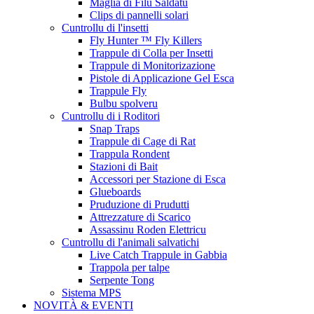
Maglia di Filu Saldatu
Clips di pannelli solari
Cuntrollu di l'insetti
Fly Hunter ™ Fly Killers
Trappule di Colla per Insetti
Trappule di Monitorizazione
Pistole di Applicazione Gel Esca
Trappule Fly
Bulbu spolveru
Cuntrollu di i Roditori
Snap Traps
Trappule di Cage di Rat
Trappula Rondent
Stazioni di Bait
Accessori per Stazione di Esca
Glueboards
Pruduzione di Prudutti
Attrezzature di Scarico
Assassinu Roden Elettricu
Cuntrollu di l'animali salvatichi
Live Catch Trappule in Gabbia
Trappola per talpe
Serpente Tong
Sistema MPS
NOVITÀ & EVENTI