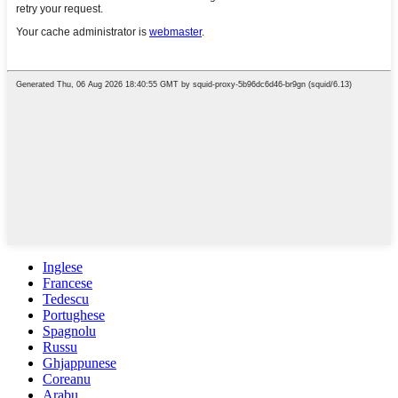
Inglese
Francese
Tedescu
Portughese
Spagnolu
Russu
Ghjappunese
Coreanu
Arabu