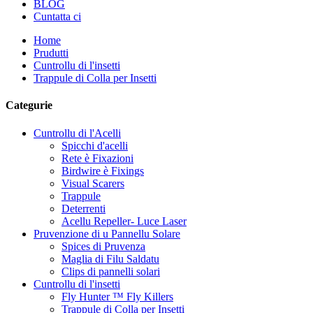
BLOG
Cuntatta ci
Home
Prudutti
Cuntrollu di l'insetti
Trappule di Colla per Insetti
Categurie
Cuntrollu di l'Acelli
Spicchi d'acelli
Rete è Fixazioni
Birdwire è Fixings
Visual Scarers
Trappule
Deterrenti
Acellu Repeller- Luce Laser
Pruvenzione di u Pannellu Solare
Spices di Pruvenza
Maglia di Filu Saldatu
Clips di pannelli solari
Cuntrollu di l'insetti
Fly Hunter ™ Fly Killers
Trappule di Colla per Insetti