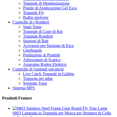
Trappule di Monitorizazione
Pistole di Applicazione Gel Esca
Trappule Fly
Bulbu spolveru
Cuntrollu di i Roditori
Snap Traps
Trappule di Cage di Rat
Trappula Rondent
Stazioni di Bait
Accessori per Stazione di Esca
Glueboards
Pruduzione di Prudutti
Attrezzature di Scarico
Assassinu Roden Elettricu
Cuntrollu di l'animali salvatichi
Live Catch Trappule in Gabbia
Trappola per talpe
Serpente Tong
Sistema MPS
Prudutti Feature
6803 Lampada in Trappula per Mosca per Struttura di Colla