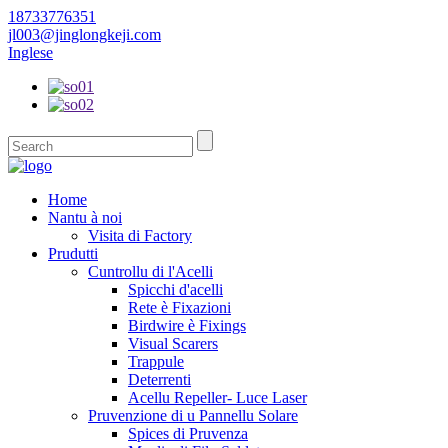
18733776351
jl003@jinglongkeji.com
Inglese
Home
Nantu à noi
Visita di Factory
Prudutti
Cuntrollu di l'Acelli
Spicchi d'acelli
Rete è Fixazioni
Birdwire è Fixings
Visual Scarers
Trappule
Deterrenti
Acellu Repeller- Luce Laser
Pruvenzione di u Pannellu Solare
Spices di Pruvenza